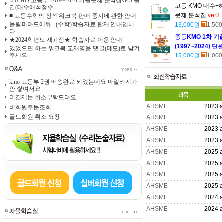
☆KMO 고등부 2019~2024 기출문제 분석집ver3 출
고등 KMO 대수+
간(대수해석정수
문제 분석집
ver3
■ 고등수학의 정석 워크북 판매 중지에 관한 안내
올림피아드에듀 - (수학)학습자료 탑재 안내입니
13,000원
1,500
다.
중등
KMO 1차 
★2024학년도 새과정★ 학습자료 이용 안내
(1997~2024)
단원
있었으면 하는 워크북 교재명을 댓글(메모)로 남겨
주세요.
15,000원
1,000
kmo 고등부 2권 배송완료 되었는데요 마일리지가
안 쌓여서요
미결제는 취소부탁드려요
AHSME
2023
비회원주문조회
골드회원 취소 요청
AHSME
2023
AHSME
2023
AHSME
2023
AHSME
2025
AHSME
2025
AHSME
2025
AHSME
2025
AHSME
2024
AHSME
2024