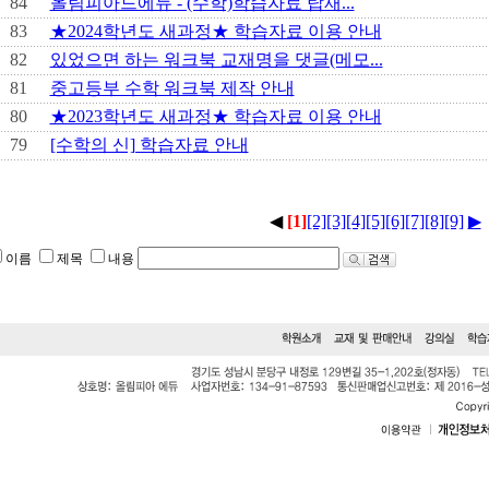
84
올림피아드에듀 - (수학)학습자료 탑재...
83
★2024학년도 새과정★ 학습자료 이용 안내
82
있었으면 하는 워크북 교재명을 댓글(메모...
81
중고등부 수학 워크북 제작 안내
80
★2023학년도 새과정★ 학습자료 이용 안내
79
[수학의 신] 학습자료 안내
◀
[1]
[2]
[3]
[4]
[5]
[6]
[7]
[8]
[9]
▶
이름
제목
내용