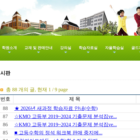
학원소개
교재 및 판매안내
강의실
학습자료실
자율학습실
골드
게시판
총
88 개의 글, 현재 1 / 9 page
번호
제 목
88
★ 2026년 새과정 학습자료 안내(수학)
87
☆KMO 고등부 2019~2024 기출문제 분석집ve...
86
☆KMO 고등부 2019~2024 기출문제 분석집ve...
85
■ 고등수학의 정석 워크북 판매 중지에...