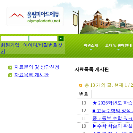
회원가입
아이디/비밀번호찾
학원소개
교재 및 판매안내
기
자료문의 및 상담신청
자료목록 게시판
자료목록 게시판
총
13 개의 글, 현재 1 / 2
번호
13
★ 2026학년도 학
12
■ 고등수학의 정석 
11
중고등부 수학 워크
10
▶수학 학습의 확실